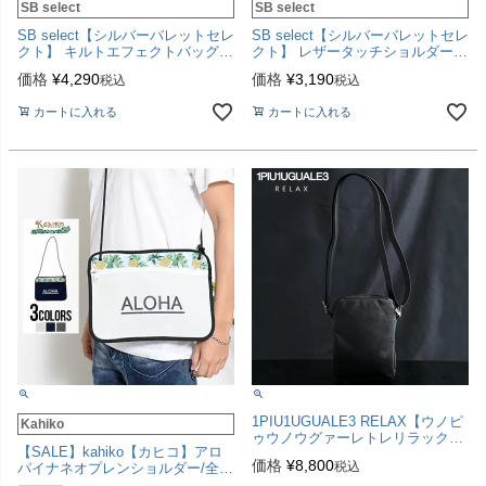
SB select
SB select
SB select【シルバーバレットセレ
SB select【シルバーバレットセレ
クト】 キルトエフェクトバッグ/
クト】 レザータッチショルダーバ
全3色
ッグ/全2色
価格
¥
4,290
価格
¥
3,190
税込
税込
カートに入れる
カートに入れる
1PIU1UGUALE3 RELAX【ウノピ
Kahiko
ゥウノウグァーレトレリラック
【SALE】kahiko【カヒコ】アロ
ス】MINI SHOULDER POUCH/全
価格
¥
8,800
税込
パイナネオプレンショルダー/全3
1色
色