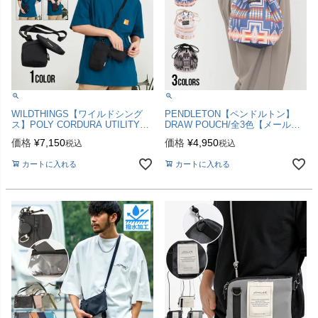
WILDTHINGS【ワイルドシング
PENDLETON【ペンドルトン】
ス】POLY CORDURA UTILITY
DRAW POUCH/全3色【メール便
STRAP POUCH/全1色
対応】
価格
¥
7,150
価格
¥
4,950
税込
税込
カートに入れる
カートに入れる