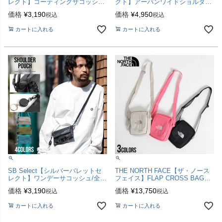
レクト】コーティングサコッシュ/
クト】アーバンワイドショルダー/
全2色
全2色
価格
¥
3,190
価格
¥
4,950
税込
税込
カートに入れる
カートに入れる
SB Select【シルバーバレットセ
THE NORTH FACE【ザ・ノース
レクト】ワンデーサコッシュ/全4
フェイス】FLAP CROSS BAG
色【メール便対応】
MINI/全3色
価格
¥
3,190
価格
¥
13,750
税込
税込
カートに入れる
カートに入れる