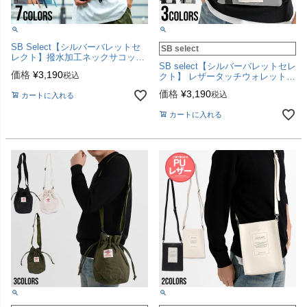
SB Select【シルバーバレットセ
SB select
レクト】撥水加工ネックサコッシ
SB select【シルバーバレットセレ
ュ/全7色【メール便対応】
価格
¥
3,190
税込
クト】 レザータッチウォレットシ
ョルダーポーチ/全3色【メール便
価格
¥
3,190
税込
カートに入れる
対応】
カートに入れる