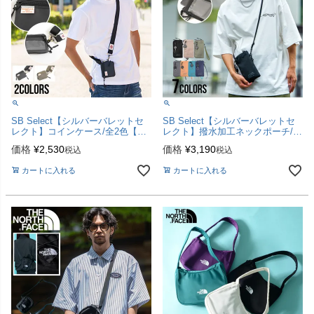
SB Select【シルバーバレットセ
SB Select【シルバーバレットセ
レクト】コインケース/全2色【メ
レクト】撥水加工ネックポーチ/全
ール便対応】
8色【メール便対応】
価格
¥
2,530
価格
¥
3,190
税込
税込
カートに入れる
カートに入れる