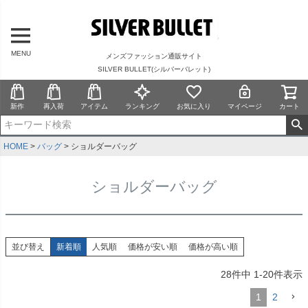
MENU
メンズファッション通販サイト
SILVER BULLET(シルバーバレット)
新作
再入荷
アイテム
ランキング
お気に入り
マイページ
カート
HOME
バッグ
ショルダーバッグ
ショルダーバッグ
並び替え
新着順
人気順
価格が安い順
価格が高い順
28
件中
1
-
20
件表示
1
2