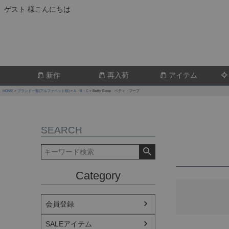
ゲスト 様こんにちは
新作
再入荷
アイテム
HOME
ブランド一覧(アルファベット順)
A・B・C
Betty Boop ベティ・ブープ
SEARCH
Category
会員登録
SALEアイテム