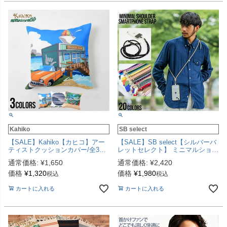
Kahiko
SB select
【SALE】Kahiko【カヒコ】アー
【SALE】SB select【シルバーバ
ティストクッションカバー/全3色
レットセレクト】 ミニマルショル
【メール便対応】
ダースマホストラップ/全20色
通常価格:
¥
1,650
通常価格:
¥
2,420
価格
¥
1,320
価格
¥
1,980
税込
税込
カートに入れる
カートに入れる