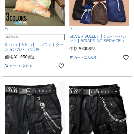
SILVER BULLET【シルバーバレ
Kahiko
ット】WRAPPING SERVICE（ラ
Kahiko【カヒコ】エンフォトクッ
ッピングサービス）※ご希望のお
価格
¥
330
税込
ションカバー/全3色
客様はこちらを商品とご一緒にご
注文ください
価格
¥
1,650
税込
カートに入れる
カートに入れる