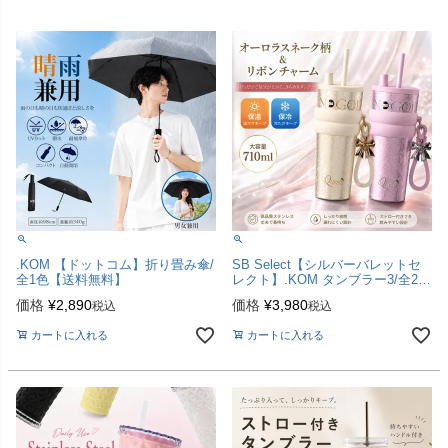
.KOM 【ドットコム】折り畳み傘/
SB Select【シルバーバレットセ
全1色【送料無料】
レクト】.KOM タンブラー3/全2色
【送料無料】
価格
¥
2,890
価格
¥
3,980
税込
税込
カートに入れる
カートに入れる