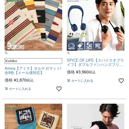
SPICE OF LIFE【スパイスオブラ
Kahiko
イフ】ダブルファンハンズフリー
Amina【アミナ】オルテガマット/
ヨガシロッコ/全4色
価格
¥
3,960
税込
全8色【メール便対応】
価格
¥
1,870
税込
カートに入れる
カートに入れる