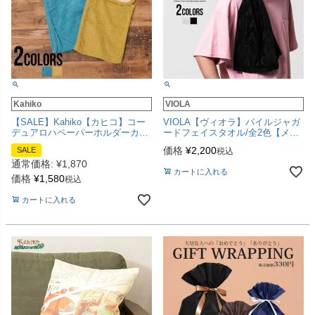
Kahiko
VIOLA
【SALE】Kahiko【カヒコ】コー
VIOLA【ヴィオラ】パイルジャガ
デュアロハペーパーホルダーカバ
ードフェイスタオル/全2色【メー
ー/全2色【メール便対応】
ル便対応】
価格
¥
2,200
SALE
税込
通常価格:
¥
1,870
カートに入れる
価格
¥
1,580
税込
カートに入れる