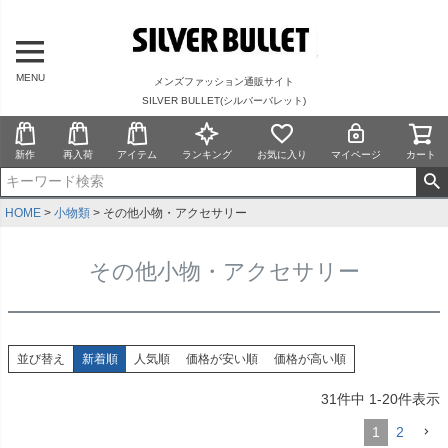
MENU
メンズファッション通販サイト
SILVER BULLET(シルバーバレット)
新作
再入荷
アイテム
ランキング
お気に入り
マイページ
カート
HOME
小物類
その他小物・アクセサリー
その他小物・アクセサリー
並び替え
新着順
人気順
価格が安い順
価格が高い順
31
件中
1
-
20
件表示
1
2