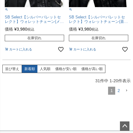
SB Select【シルバーバレットセ
SB Select【シルバーバレットセ
レクト】ウォレットチェーン(メリ
レクト】ウォレットチェーン(喜
ケンサック)/全1色
平)/全1色
価格
¥
3,980
価格
¥
3,980
税込
税込
在庫切れ
在庫切れ
カートに入れる
カートに入れる
並び替え
新着順
人気順
価格が安い順
価格が高い順
31
件中
1
-
20
件表示
1
2