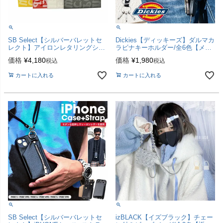
SB Select【シルバーバレットセ
Dickies【ディッキーズ】ダルマカ
レクト】アイロンレタリングシー
ラビナキーホルダー/全6色【メー
ト/全4色
ル便対応】
価格
¥
4,180
価格
¥
1,980
税込
税込
カートに入れる
カートに入れる
SB Select【シルバーバレットセ
izBLACK【イズブラック】チェー