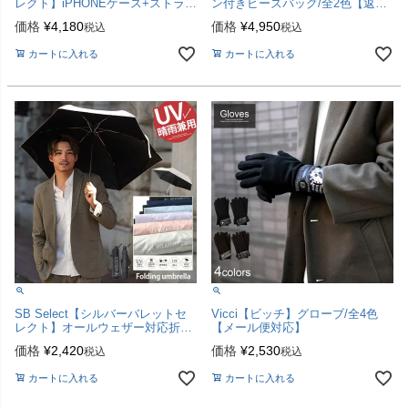
レクト】iPHONEケース+ストラッ
ン付きビーズバッグ/全2色【返
プ【IPHONECASE+STRAP】/全
品・交換対象商品】
価格
¥
4,180
価格
¥
4,950
税込
税込
3色【メール便対応】
カートに入れる
カートに入れる
SB Select【シルバーバレットセ
Vicci【ビッチ】グローブ/全4色
レクト】オールウェザー対応折り
【メール便対応】
たたみ傘/全6色
価格
¥
2,420
価格
¥
2,530
税込
税込
カートに入れる
カートに入れる