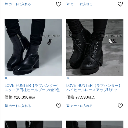
カートに入れる
カートに入れる
LOVE HUNTER【ラブハンター】
LOVE HUNTER【ラブハンター】
スクエア円柱ヒールブーツ/全1色
ハイヒールレースアップUチップ
シューズ/全3色
価格
¥
10,890
価格
¥
7,590
税込
税込
カートに入れる
カートに入れる