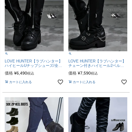
LOVE HUNTER【ラブハンター】
LOVE HUNTER【ラブハンター】
ハイヒールUチップシューズ/全3
チェーン付きハイヒール2ベルト
色
シューズ/全2色
価格
¥
6,490
価格
¥
7,590
税込
税込
カートに入れる
カートに入れる