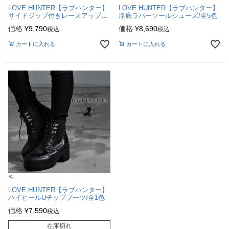
LOVE HUNTER【ラブハンター】
LOVE HUNTER【ラブハンター】
サイドジップ付きレースアップ厚
厚底ラバーソールシューズ/全5色
底ブーツ/全2色【返品・交換対象
価格
¥
9,790
価格
¥
8,690
税込
税込
商品】
カートに入れる
カートに入れる
LOVE HUNTER【ラブハンター】
ハイヒールUチップブーツ/全1色
価格
¥
7,590
税込
在庫切れ