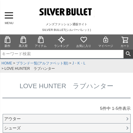
MENU
メンズファッション通販サイト
SILVER BULLET(シルバーバレット)
新作
再入荷
アイテム
ランキング
お気に入り
マイページ
カート
HOME
ブランド一覧(アルファベット順)
J・K・L
LOVE HUNTER ラブハンター
LOVE HUNTER ラブハンター
5
件中
1
-
5
件表示
アウター
シューズ