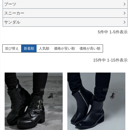
ブーツ
スニーカー
サンダル
5
件中
1
-
5
件表示
並び替え
新着順
人気順
価格が安い順
価格が高い順
15
件中
1
-
15
件表示