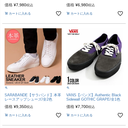
全2色
2色
価格
¥
7,980
価格
¥
6,980
税込
税込
カートに入れる
カートに入れる
SARABANDE【サラバンド】本革
VANS【バンズ】Authentic Black
レースアップシューズ/全2色
Sidewall GOTHIC GRAPE/全1色
価格
¥
9,350
価格
¥
7,700
税込
税込
カートに入れる
カートに入れる