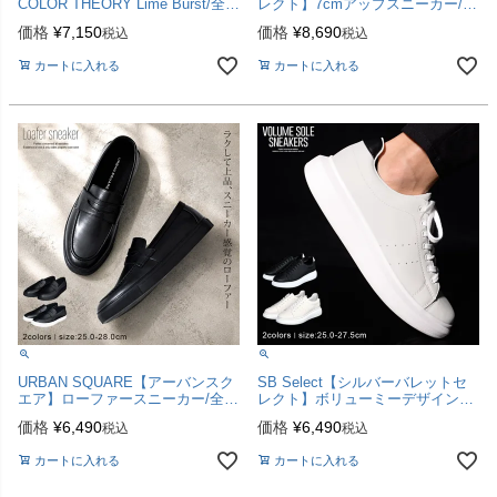
COLOR THEORY Lime Burst/全1
レクト】7cmアップスニーカー/全
色
1色
価格
¥
7,150
価格
¥
8,690
税込
税込
カートに入れる
カートに入れる
URBAN SQUARE【アーバンスク
SB Select【シルバーバレットセ
エア】ローファースニーカー/全2
レクト】ボリューミーデザインソ
色
ールレースアップスニーカー/全2
価格
¥
6,490
価格
¥
6,490
税込
税込
色
カートに入れる
カートに入れる