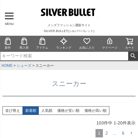
MENU
メンズファッション通販サイト
SILVER BULLET(シルバーバレット)
新作
再入荷
アイテム
ランキング
お気に入り
マイページ
カート
HOME
シューズ
スニーカー
スニーカー
並び替え
新着順
人気順
価格が安い順
価格が高い順
103
件中
1
-
20
件表示
1
2
…
6