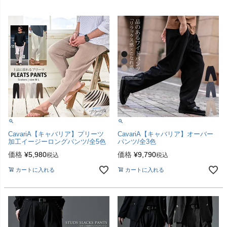
CavariA【キャバリア】プリーツ
CavariA【キャバリア】オーバー
加工イージーロングパンツ/全5色
パンツ/全3色
価格
¥
5,980
価格
¥
9,790
税込
税込
カートに入れる
カートに入れる