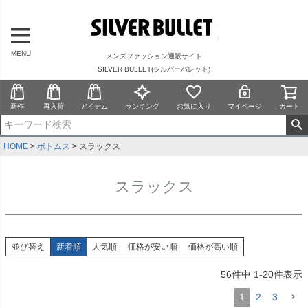
MENU
メンズファッション通販サイト
SILVER BULLET(シルバーバレット)
新作
再入荷
アイテム
ランキング
お気に入り
マイページ
カート
HOME
ボトムス
スラックス
スラックス
並び替え
新着順
人気順
価格が安い順
価格が高い順
56
件中
1
-
20
件表示
1
2
3