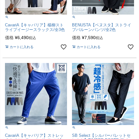
CavariA【キャバリア】楊柳スト
BENUSTA【ベヌスタ】ストライ
ライプイージースラックス/全3色
プバルーンパンツ/全2色
価格
¥
6,490
価格
¥
7,590
税込
税込
カートに入れる
カートに入れる
CavariA【キャバリア】ストレッ
SB Select【シルバーバレットセ