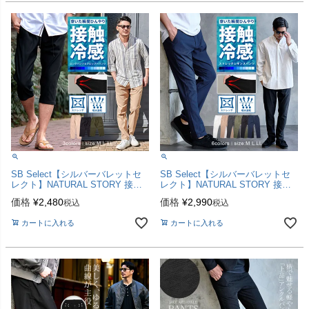
SB Select【シルバーバレットセ
SB Select【シルバーバレットセ
レクト】NATURAL STORY 接触
レクト】NATURAL STORY 接触
冷感カルゼロング＆クロップドパ
冷感カルゼレギンススキニー/全6
価格
¥
2,480
価格
¥
2,990
税込
税込
ンツ
色TikTok
カートに入れる
カートに入れる