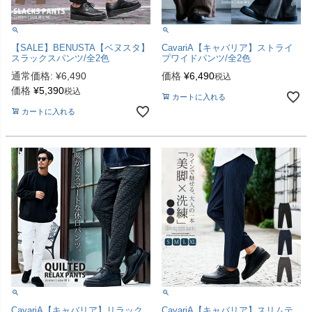
【SALE】BENUSTA【ベヌスタ】
CavariA【キャバリア】ストライ
スラックスパンツ/全2色
プワイドパンツ/全2色
通常価格:
¥
6,490
価格
¥
6,490
税込
価格
¥
5,390
税込
カートに入れる
カートに入れる
CavariA【キャバリア】リラック
CavariA【キャバリア】スリムテ