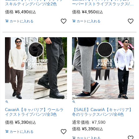
スキルティングパンツ/全2色
ーパードストライプスラックス/全
3色
価格
¥
6,490
価格
¥
4,950
税込
税込
カートに入れる
カートに入れる
CavariA【キャバリア】ウールラ
【SALE】CavariA【キャバリア】
イクストライプパンツ/全3色
冬のリラックスパンツ/全4色
価格
¥
5,390
通常価格:
¥
7,590
税込
価格
¥
5,390
税込
カートに入れる
カートに入れる