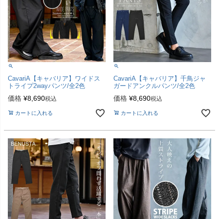
CavariA【キャバリア】ワイドス
CavariA【キャバリア】千鳥ジャ
トライプ2wayパンツ/全2色
ガードアンクルパンツ/全2色
価格
¥
8,690
価格
¥
8,690
税込
税込
カートに入れる
カートに入れる