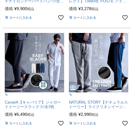
チナイロンテーパードパンツ/全4
レクト】TIMBRE POSTE アイス
色
パンツ/全4色
価格
¥
9,900
価格
¥
3,278
税込
税込
カートに入れる
カートに入れる
CavariA【キャバリア】ジャガー
NATURAL STORY【ナチュラルス
ドイージースラックス/全3色
トーリー】ライクリネンイージー
パンツ/全5色
価格
¥
6,490
価格
¥
2,990
税込
税込
カートに入れる
カートに入れる