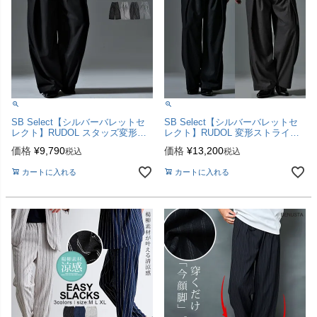
SB Select【シルバーバレットセ
SB Select【シルバーバレットセ
レクト】RUDOL スタッズ変形ワ
レクト】RUDOL 変形ストライプ
イドスラックス/全4色
ワイドスラックス/全2色
価格
¥
9,790
価格
¥
13,200
税込
税込
カートに入れる
カートに入れる