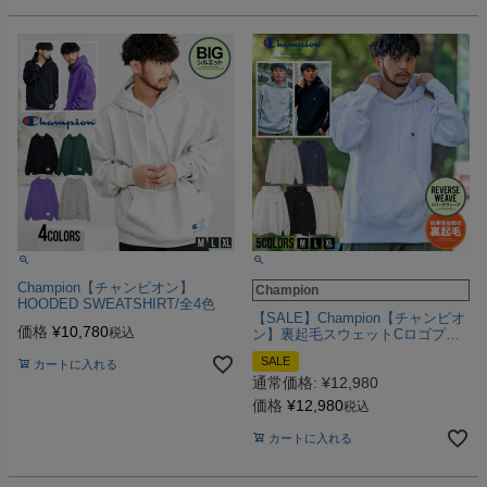
Champion【チャンピオン】
Champion
HOODED SWEATSHIRT/全4色
【SALE】Champion【チャンピオ
価格
¥
10,780
税込
ン】裏起毛スウェットCロゴプル
オーバーパーカー/全5色パーカー
SALE
カートに入れる
スウェット
通常価格:
¥
12,980
価格
¥
12,980
税込
カートに入れる