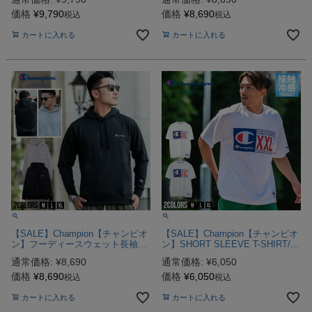
ット
ェット
価格
¥
9,790
価格
¥
8,690
税込
税込
カートに入れる
カートに入れる
【SALE】Champion【チャンピオ
【SALE】Champion【チャンピオ
ン】フーディースウェット長袖T
ン】SHORT SLEEVE T-SHIRT/全
シャツ/全2色【メール便対応】ス
2色Tシャツ【メール便対応】
通常価格:
¥
8,690
通常価格:
¥
6,050
ウェット
価格
¥
8,690
価格
¥
6,050
税込
税込
カートに入れる
カートに入れる