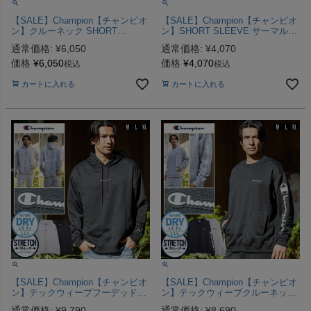
【SALE】Champion【チャンピオ
【SALE】Champion【チャンピオ
ン】クルーネック SHORT
ン】SHORT SLEEVE サーマル半
SLEEVE T-SHIRT(Relax Fit) 半袖/
袖Tシャツ/全3色【メール便対
通常価格:
¥
6,050
通常価格:
¥
4,070
全1色
応】
価格
¥
6,050
価格
¥
4,070
税込
税込
カートに入れる
カートに入れる
【SALE】Champion【チャンピオ
【SALE】Champion【チャンピオ
ン】テックウィーブフーデッド長
ン】テックウィーブクルーネック
袖スウェットシャツ/全2色スウェ
長袖スウェットシャツ/全2色スウ
通常価格:
¥
9,790
通常価格:
¥
8,690