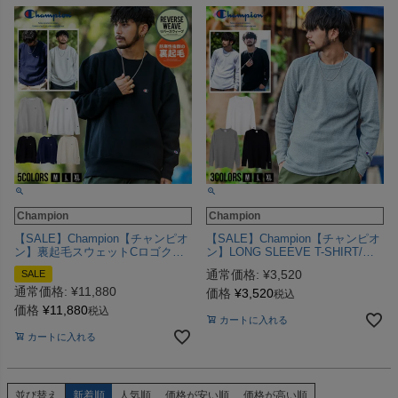
Champion
Champion
【SALE】Champion【チャンピオ
【SALE】Champion【チャンピオ
ン】裏起毛スウェットCロゴクル
ン】LONG SLEEVE T-SHIRT/全3
ーネックトレーナー/全5色スウェ
色【メール便対応】
通常価格:
¥
3,520
SALE
ット
通常価格:
¥
11,880
価格
¥
3,520
税込
価格
¥
11,880
税込
カートに入れる
カートに入れる
並び替え
新着順
人気順
価格が安い順
価格が高い順