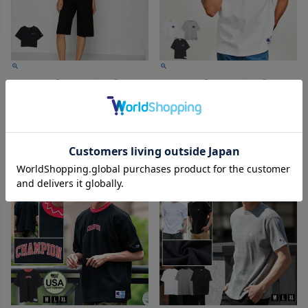
Champion【チャンピオン】クロ
Champion【チャンピオン】
ップTシャツ/全2色
SHORT SLEEVE T-SHIRT/全3色
【メール便対応】
価格
¥
5,500
価格
¥
6,050
税込
税込
カートに入れる
カートに入れる