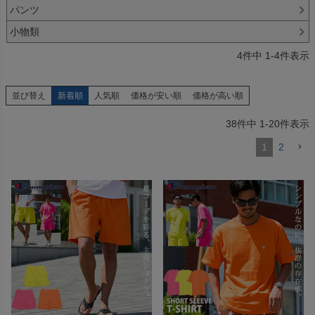
パンツ
小物類
4
件中
1
-
4
件表示
並び替え
新着順
人気順
価格が安い順
価格が高い順
38
件中
1
-
20
件表示
1
2