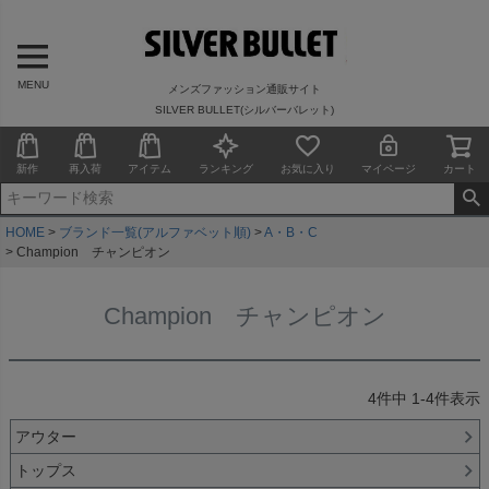
MENU
メンズファッション通販サイト
SILVER BULLET(シルバーバレット)
新作
再入荷
アイテム
ランキング
お気に入り
マイページ
カート
HOME
ブランド一覧(アルファベット順)
A・B・C
Champion チャンピオン
Champion チャンピオン
4
件中
1
-
4
件表示
アウター
トップス