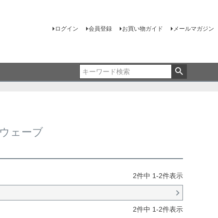
ログイン
会員登録
お買い物ガイド
メールマガジン
ソンウェーブ
2
件中
1
-
2
件表示
2
件中
1
-
2
件表示