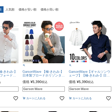
順
人気順
価格が安い順
価格が高い順
【極-きわみ-】
GarsonWave 【極-きわみ-】
GarsonWave【ギャルソンウ
スフォードボ
日本製ブロードホリゾンタル
ェーブ】【極-きわみ-】日本
ャツ/全10
カラー長袖シャツ/全10色
製ブロードデュエボタンダウ
価格
¥
5,390
価格
¥
5,390
込
税込
税込
【シャツ】
ン7分袖シャツ/全10色 【シ
ャツ】
Garson Wave
Garson Wave
カートに入れる
カートに入れる