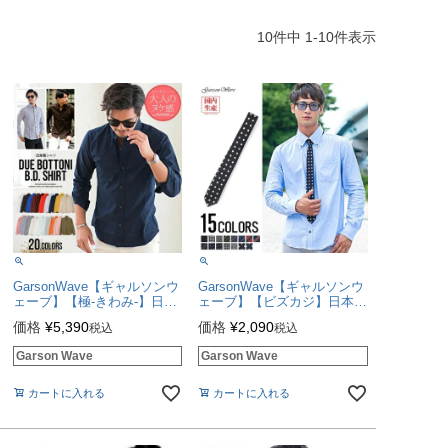
10
件中
1
-
10
件表示
GarsonWave【ギャルソンウ
GarsonWave【ギャルソンウ
ェーブ】【極-きわみ-】日本
ェーブ】【ビズカジ】日本製
製ブロードデュエボタンダウ
ネクタイ/全20色【メール便
価格
¥
5,390
価格
¥
2,090
税込
税込
ン長袖シャツ/全20色2022シ
対応】
ャツ
Garson Wave
Garson Wave
カートに入れる
カートに入れる