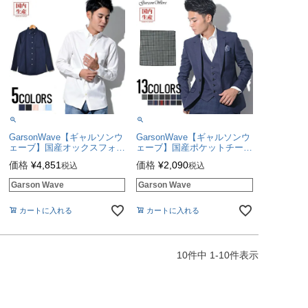
GarsonWave【ギャルソンウ
GarsonWave【ギャルソンウ
ェーブ】国産オックスフォー
ェーブ】国産ポケットチー
ドボタンダウンビズカジ消臭
フ/全13色【メール便対応】
価格
¥
4,851
価格
¥
2,090
税込
税込
テープ仕様長袖シャツ/全5色
シャツ
Garson Wave
Garson Wave
カートに入れる
カートに入れる
10
件中
1
-
10
件表示