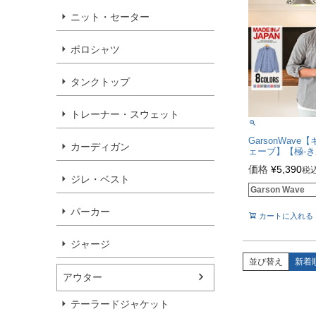
ニット・セーター
ポロシャツ
タンクトップ
トレーナー・スウェット
GarsonWav
カーディガン
ェーブ】【極-き
製ギンガムチェ
価格
¥
5,390
税
ウン長袖シャツ/
ジレ・ベスト
Garson Wave
パーカー
カートに入れる
ジャージ
並び替え
新着
アウター
テーラードジャケット