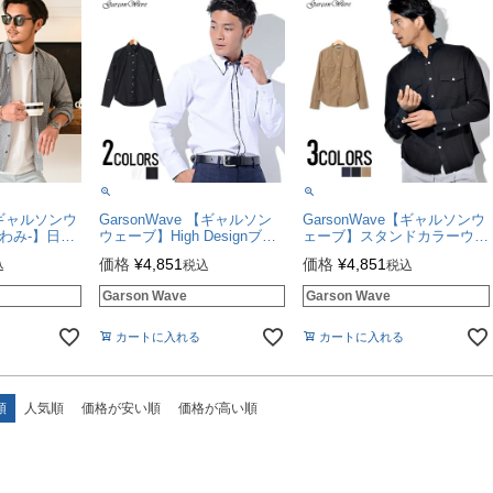
e【ギャルソンウ
GarsonWave 【ギャルソン
GarsonWave【ギャルソンウ
わみ-】日本
ウェーブ】High Designブロ
ェーブ】スタンドカラーウェ
ックボタンダ
ードダブルカラーフロントパ
スタンデザインシャツ(長袖
価格
¥
4,851
価格
¥
4,851
込
税込
税込
全8色シャツ
イピングデザインボタンダウ
シャツ)/全3色シャツ
ン長袖シャツ/全2色シャツ
Garson Wave
Garson Wave
カートに入れる
カートに入れる
順
人気順
価格が安い順
価格が高い順