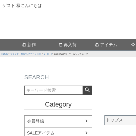
ゲスト 様こんにちは
新作
再入荷
アイテム
HOME
ブランド一覧(アルファベット順)
G・H・I
GarsonWave ギャルソンウェーブ
SEARCH
Category
トップス
会員登録
SALEアイテム