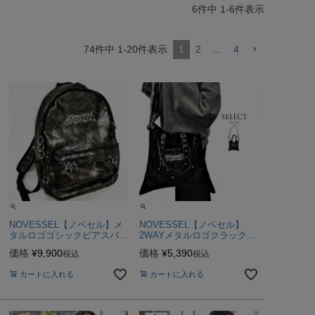
6
件中
1
-
6
件表示
74
件中
1
-
20
件表示
1
2
…
4
NOVESSEL【ノベセル】メ
NOVESSEL【ノベセル】
タルロゴゴシックピアスバッ
2WAYメタルロゴクラックシ
クパック/全1色
ョルダーバッグ/全1色
価格
¥
9,900
価格
¥
5,390
税込
税込
カートに入れる
カートに入れる