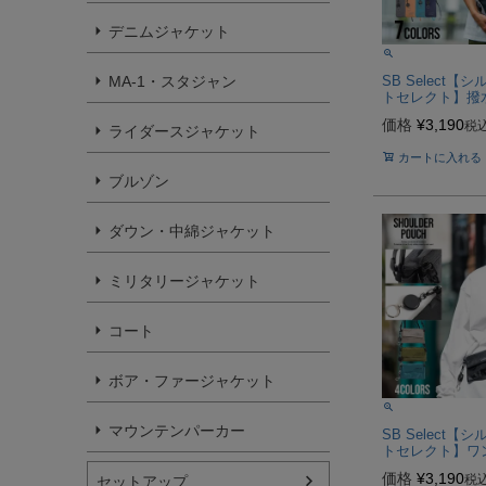
デニムジャケット
MA-1・スタジャン
SB Select【
トセレクト】撥
ポーチ/全8色【
価格
¥
3,190
税
応】
ライダースジャケット
カートに入れる
ブルゾン
ダウン・中綿ジャケット
ミリタリージャケット
コート
ボア・ファージャケット
マウンテンパーカー
SB Select【
トセレクト】ワ
シュ/全4色【メ
価格
¥
3,190
税
セットアップ