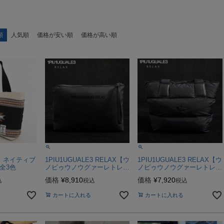
順
人気順
価格が安い順
価格が高い順
ナ】ネイティブ
1PIU1UGUALE3 RELAX【ウ
1PIU1UGUALE3 RELAX【ウ
全3色
ノピゥウノウグァーレトレリ
ノピゥウノウグァーレトレリ
ラックス】FLASHY
ラックス】PUFFY NYLON
価格
¥
8,910
価格
¥
7,920
込
税込
税込
CLUTCH BAG/全1色
MINI TOTE BAGトートバッ
グ/全1色
カートに入れる
カートに入れる