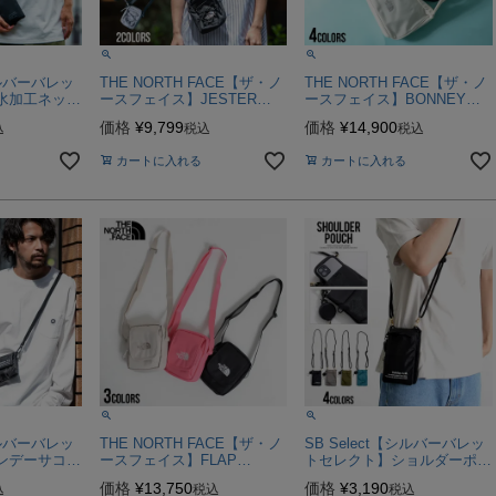
シルバーバレッ
THE NORTH FACE【ザ・ノ
THE NORTH FACE【ザ・ノ
水加工ネック
ースフェイス】JESTER
ースフェイス】BONNEY
メール便対
CROSS BODY/全2色
HABO BAG MINI/全4色
価格
¥
9,799
価格
¥
14,900
込
税込
税込
カートに入れる
カートに入れる
シルバーバレッ
THE NORTH FACE【ザ・ノ
SB Select【シルバーバレッ
ンデーサコッ
ースフェイス】FLAP
トセレクト】ショルダーポー
ール便対応】
CROSS BAG MINI/全3色
チ/全4色【メール便対応】
価格
¥
13,750
価格
¥
3,190
込
税込
税込