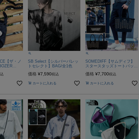
FACE【ザ・ノ
SB Select【シルバーバレッ
SOMEDIFF【サムディフ】
OZER
トセレクト】BAG/全1色
スタースタッズトートバッ
Yボディバッグ/
グ/全1色
価格
¥
7,590
価格
¥
7,700
込
税込
税込
カートに入れる
カートに入れる