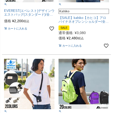
EVEREST(エベレスト)デザインウ
Kahiko
エストバッグ(スタンダード)/全5
【SALE】kahiko【カヒコ】アロ
色
価格
¥
2,200
税込
パイナネオプレンショルダー/全3
色
SALE
カートに入れる
通常価格:
¥
3,080
価格
¥
2,480
税込
カートに入れる