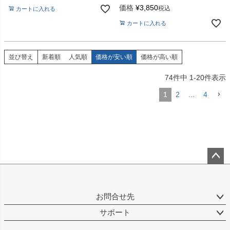
全3色
価格
¥
3,850
税込
カートに入れる
カートに入れる
並び替え
新着順
人気順
価格が安い順
価格が高い順
74
件中
1
-
20
件表示
1
2
…
4
ペー
ジト
ップ
お問合せ先
へ
サポート