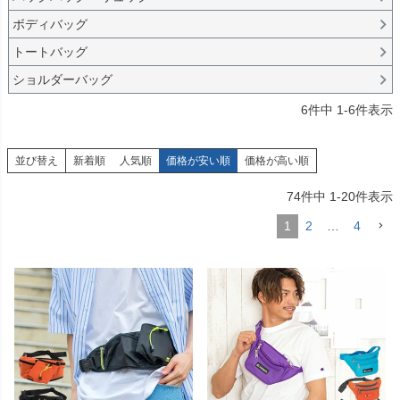
ボディバッグ
トートバッグ
ショルダーバッグ
6
件中
1
-
6
件表示
並び替え
新着順
人気順
価格が安い順
価格が高い順
74
件中
1
-
20
件表示
1
2
…
4