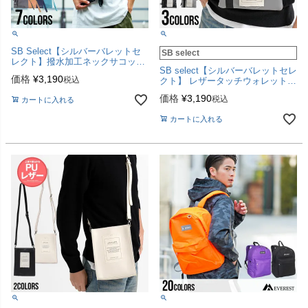
SB Select【シルバーバレットセ
SB select
レクト】撥水加工ネックサコッシ
SB select【シルバーバレットセレ
ュ/全7色【メール便対応】
価格
¥
3,190
税込
クト】 レザータッチウォレットシ
ョルダーポーチ/全3色【メール便
価格
¥
3,190
税込
カートに入れる
対応】
カートに入れる