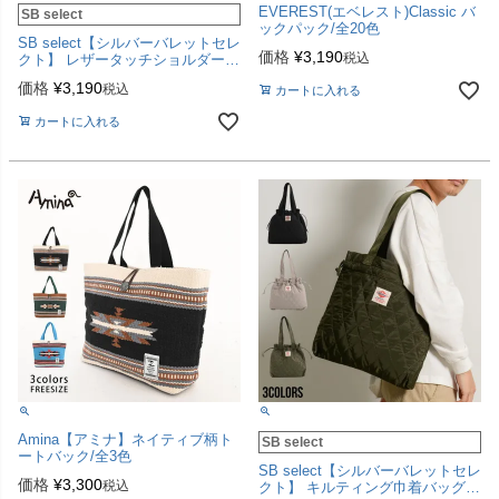
EVEREST(エベレスト)Classic バ
SB select
ックパック/全20色
SB select【シルバーバレットセレ
価格
¥
3,190
税込
クト】 レザータッチショルダーバ
ッグ/全2色
価格
¥
3,190
税込
カートに入れる
カートに入れる
Amina【アミナ】ネイティブ柄ト
SB select
ートバック/全3色
SB select【シルバーバレットセレ
価格
¥
3,300
税込
クト】 キルティング巾着バッグ/