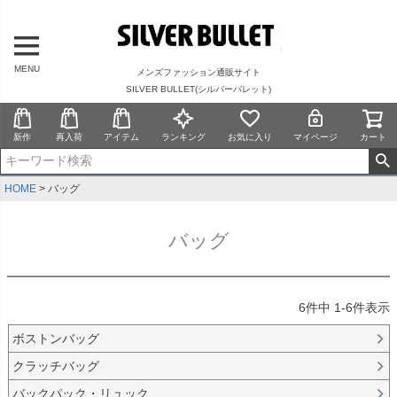
MENU
メンズファッション通販サイト
SILVER BULLET(シルバーバレット)
新作
再入荷
アイテム
ランキング
お気に入り
マイページ
カート
HOME
バッグ
バッグ
6
件中
1
-
6
件表示
ボストンバッグ
クラッチバッグ
バックパック・リュック