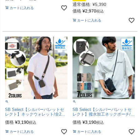
通常価格:
¥
5,390
カートに入れる
価格
¥
2,970
税込
カートに入れる
SB Select【シルバーバレットセ
SB Select【シルバーバレットセ
レクト】ネックウォレット/全2色
レクト】撥水加工ネックポーチ/全
【メール便対応】
8色【メール便対応】
価格
¥
3,190
価格
¥
3,190
税込
税込
カートに入れる
カートに入れる