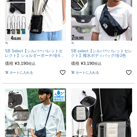
SB Select【シルバーバレットセ
SB select【シルバーバレットセレ
レクト】ショルダーポーチ/全4色
クト】撥水ボディバッグ/全2色
【メール便対応】
価格
¥
3,190
価格
¥
3,190
税込
税込
カートに入れる
カートに入れる