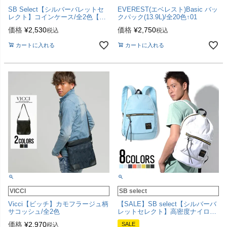
SB Select【シルバーバレットセ
EVEREST(エベレスト)Basic バッ
レクト】コインケース/全2色【メ
クパック(13.9L)/全20色↑01
ール便対応】
価格
¥
2,530
価格
¥
2,750
税込
税込
カートに入れる
カートに入れる
VICCI
SB select
Vicci【ビッチ】カモフラージュ柄
【SALE】SB select【シルバーバ
サコッシュ/全2色
レットセレクト】高密度ナイロン
リュックサック/全8色
価格
¥
2,970
SALE
税込