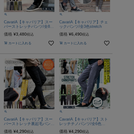
CavariA【キャバリア】スー
CavariA【キャバリア】チェ
パーストレッチパンツ/全8色
ックパンツ/全3色stretch
【メール便対応】stretch
価格
¥
3,480
価格
¥
6,490
税込
税込
カートに入れる
カートに入れる
CavariA【キャバリア】スー
CavariA【キャバリア】スト
パーストレッチ裏起毛パン
レッチチノパンツ/全6色
ツ/全7色暖パンstretch
stretch
価格
¥
4,290
価格
¥
4,290
税込
税込