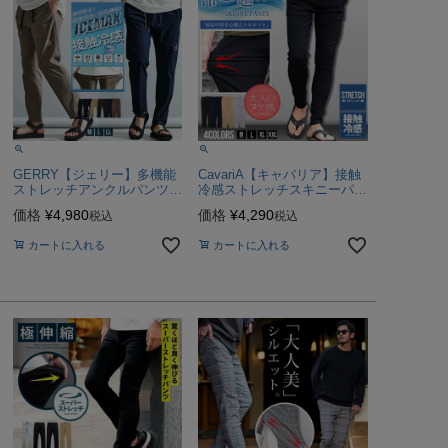
GERRY【ジェリー】多機能
CavariA【キャバリア】接触
ストレッチアンクルパンツ/
冷感ストレッチスキニーパン
全4色
ツ/全4色冷感
価格
¥
4,980
価格
¥
4,290
税込
税込
カートに入れる
カートに入れる