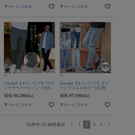
カートに入れる
カートに入れる
CavariA【キャバリア】TCポ
CavariA【キャバリア】ダメ
ンチテーパードパンツ/全6色
ージデニムスキニー/全2色
【メール便対応】
価格
¥
4,290
価格
¥
7,590
税込
税込
カートに入れる
カートに入れる
61
件中
21
-
40
件表示
1
2
3
4