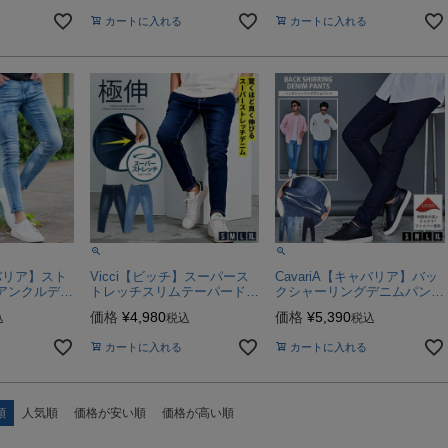
カートに入れる
カートに入れる
ャバリア】スト
Vicci【ビッチ】スーパース
CavariA【キャバリア】バッ
アンクルデニ
トレッチスリムテーパードパ
クシャーリングデニムパン
ンツ/全2色
ツ/全4色
価格
¥
4,980
価格
¥
5,390
込
税込
税込
カートに入れる
カートに入れる
順
人気順
価格が安い順
価格が高い順