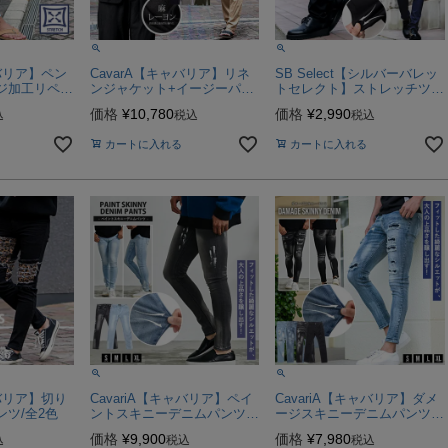
ャバリア】ペン
CavarA【キャバリア】リネ
SB Select【シルバーバレッ
ジ加工リペア
ンジャケット+イージーパン
トセレクト】ストレッチツイ
2色
ツ/全5色
ルスキニーパンツ/全5色【メ
価格
¥
10,780
価格
¥
2,990
込
税込
税込
ール便対応】stretch
カートに入れる
カートに入れる
ャバリア】切り
CavariA【キャバリア】ペイ
CavariA【キャバリア】ダメ
ツ/全2色
ントスキニーデニムパンツ/
ージスキニーデニムパンツ/
全2色
全4色
価格
¥
9,900
価格
¥
7,980
込
税込
税込