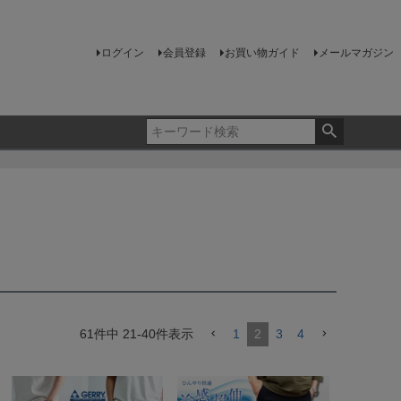
ログイン
会員登録
お買い物ガイド
メールマガジン
61
件中
21
-
40
件表示
1
2
3
4