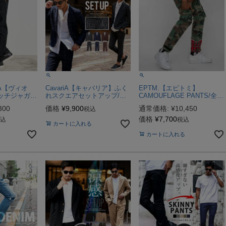
LA【ヴィオ
CavariA【キャバリア】ふく
EPTM.【エピトミ】
ッチジャガー
れスクエアセットアップ/全3
CAMOUFLAGE PANTS/全1
全2色
色
色
300
価格
¥
9,900
通常価格:
¥
10,450
税込
価格
¥
7,700
込
税込
カートに入れる
カートに入れる