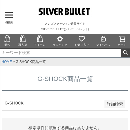
在庫なし商品を表示しない
商品番号/JANコード
MENU
メンズファッション通販サイト
SILVER BULLET(シルバーバレット)
並び順
新着順
新作
再入荷
アイテム
ランキング
お気に入り
マイページ
カート
登録順
価格が安い順
価格が高い順
HOME
G-SHOCK商品一覧
優先度順
レビュー順
G-SHOCK商品一覧
キーワードヒット順
検索
G-SHOCK
詳細検索
検索条件に該当する商品はありません。