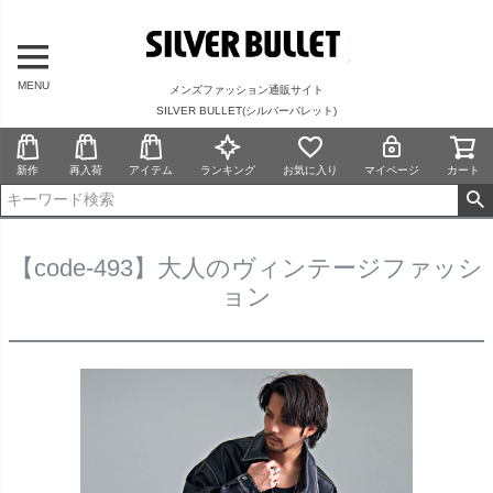
MENU
メンズファッション通販サイト
SILVER BULLET(シルバーバレット)
新作
再入荷
アイテム
ランキング
お気に入り
マイページ
カート
【code-493】大人のヴィンテージファッシ
ョン