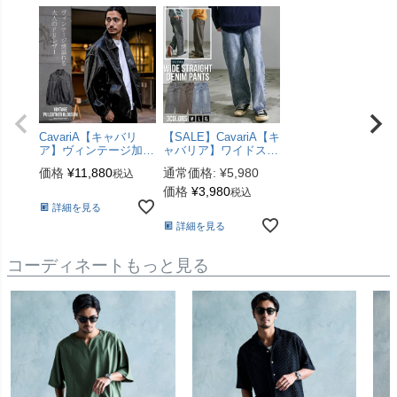
-ぎーぬ-
身長170cm 体重54kg
CavariA【キャバリ
【SALE】CavariA【キ
ア】ヴィンテージ加工
ャバリア】ワイドスト
PU長袖ブルゾン/全1
レートデニムパンツ/
価格
¥
11,880
通常価格:
¥
5,980
税込
色
全3色
価格
¥
3,980
税込
詳細を見る
詳細を見る
コーディネートもっと見る