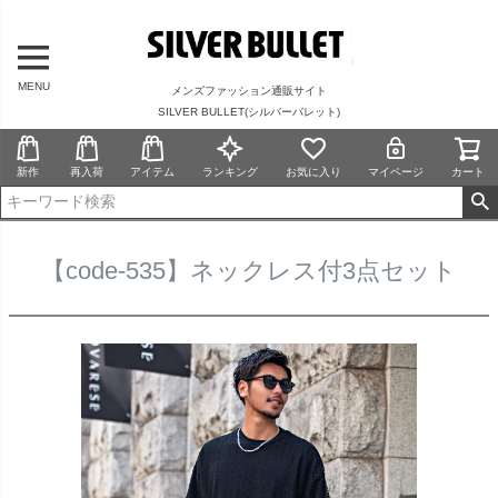
MENU
メンズファッション通販サイト
SILVER BULLET(シルバーバレット)
新作
再入荷
アイテム
ランキング
お気に入り
マイページ
カート
【code-535】ネックレス付3点セット