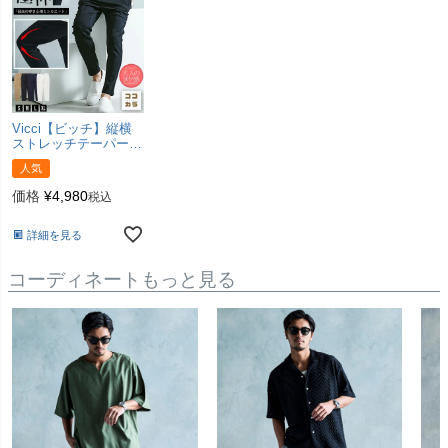
身長180cm 体重67kg
Vicci【ビッチ】縦横
ストレッチテーパード
アンクルパンツ/全4色
人気
ストレッチstretch
価格
¥
4,980
税込
詳細を見る
コーディネートもっと見る