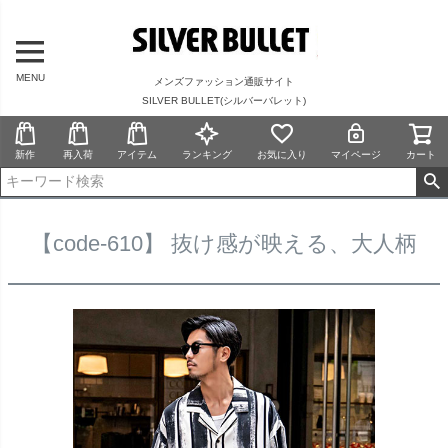
MENU
メンズファッション通販サイト
SILVER BULLET(シルバーバレット)
新作
再入荷
アイテム
ランキング
お気に入り
マイページ
カート
【code-610】 抜け感が映える、大人柄