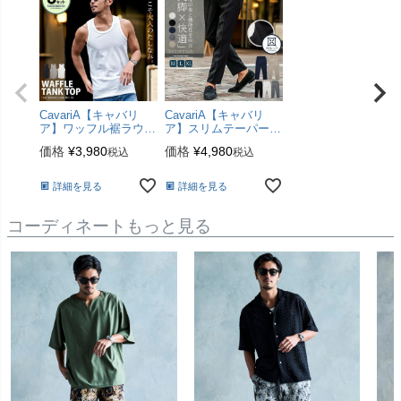
身長180cm 体重67kg
CavariA【キャバリ
CavariA【キャバリ
ア】ワッフル裾ラウン
ア】スリムテーパード
ドタンクトップ3枚セ
スラックス/全5色【メ
価格
¥
3,980
価格
¥
4,980
税込
税込
ット/全4色
ール便対応】stretch
詳細を見る
詳細を見る
コーディネートもっと見る