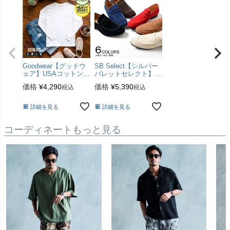
身長180cm 体重67kg
Goodwear【グッドウ
SB Select【シルバー
ェア】USAコットンポ
バレットセレクト】フ
ケット付きビッグシル
ェイクススエードペニ
価格
¥
4,290
価格
¥
5,390
税込
税込
エットクルーネック長
ーローファー/全6色
袖Tシャツ/全12色【メ
ール便対応】
詳細を見る
詳細を見る
コーディネートもっと見る