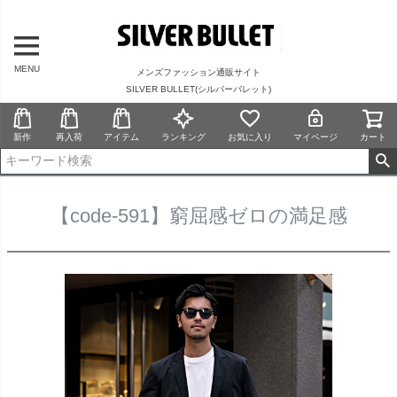
MENU
メンズファッション通販サイト
SILVER BULLET(シルバーバレット)
新作
再入荷
アイテム
ランキング
お気に入り
マイページ
カート
【code-591】窮屈感ゼロの満足感