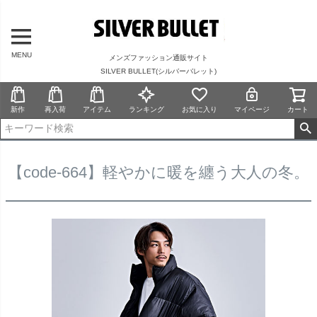
MENU
メンズファッション通販サイト
SILVER BULLET(シルバーバレット)
新作
再入荷
アイテム
ランキング
お気に入り
マイページ
カート
【code-664】軽やかに暖を纏う大人の冬。