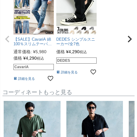
身長178cm 体重70kg
【SALE】CavariA 綿
DEDES シンプルスニ
100％スリムテーパー
ーカー/全7色
ドデニムパンツ/全2色
通常価格:
¥
5,980
価格
¥
4,290
税込
【メール便対応】
価格
¥
4,290
税込
DEDES
CavariA
詳細を見る
詳細を見る
コーディネートもっと見る