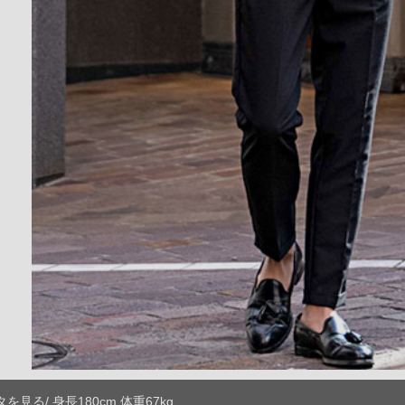
見る/ 身長180cm 体重67kg