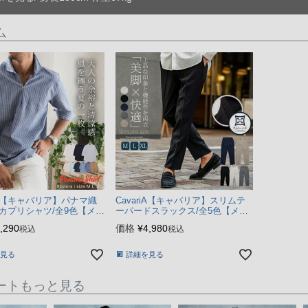
ム
モデル
-TAIRA-
身長180cm 体重67kg
riA【キャバリア】パナマ織
CavariA【キャバリア】スリムテ
カプリシャツ/全9色【メー
ーパードスラックス/全5色【メー
ss_shirt
ル便対応】stretch
,290
価格
¥
4,980
税込
税込
見る
詳細を見る
ートもっと見る