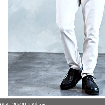
見る/ 身長180cm 体重67kg