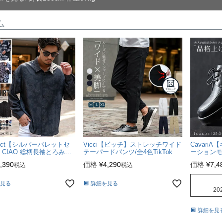
ム
モデル
-TAIRA-
身長180cm 体重67kg
elect【シルバーバレットセ
Vicci【ビッチ】ストレッチワイド
Cavari
CIAO 総柄長袖とろみシ
テーパードパンツ/全4色TikTok
ーションモ
28色
,390
価格
¥
4,290
価格
¥
7,4
税込
税込
見る
詳細を見る
202
詳細を見