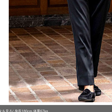
見る/ 身長180cm 体重67kg