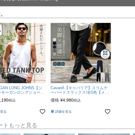
ム
モデル
-TAIRA-
身長180cm 体重67kg
GAN LONG JOHNS【ジ
CavariA【キャバリア】スリムテ
ーモーガンロングジョーン
ーパードスラックス/全5色【メー
コタンクトップ/全3色
ル便対応】stretch
,190
価格
¥
4,980
税込
税込
ル便対応】
見る
詳細を見る
ートもっと見る