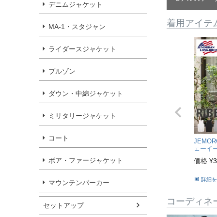
デニムジャケット
着用アイテ
MA-1・スタジャン
ライダースジャケット
ブルゾン
ダウン・中綿ジャケット
ミリタリージャケット
コート
JEMOR
ェーイ
ズ】テレ
ボア・ファージャケット
価格
¥
3
【メー
詳細を
マウンテンパーカー
コーディネ
セットアップ