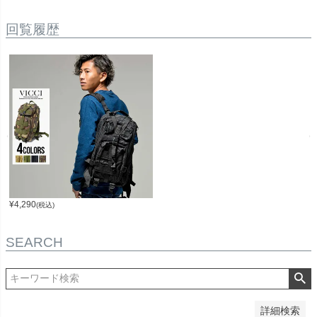
先行予約
メール便
回覧履歴
人気
在庫なし商品
在庫なし商品を表示しない
商品番号/JANコード
並び順
新着順
登録順
価格が安い順
¥
4,290
(税込)
価格が高い順
優先度順
レビュー順
SEARCH
キーワードヒット順
検索
詳細検索