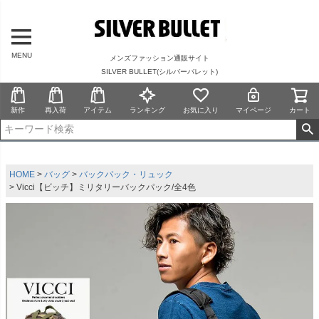
MENU
メンズファッション通販サイト
SILVER BULLET(シルバーバレット)
新作
再入荷
アイテム
ランキング
お気に入り
マイページ
カート
HOME
バッグ
バックパック・リュック
Vicci【ビッチ】ミリタリーバックパック/全4色