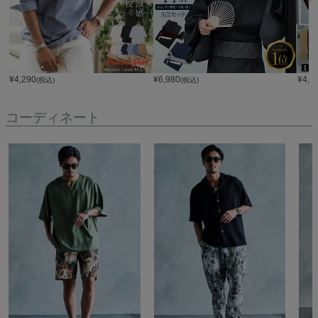
¥
4,290
¥
6,980
¥
4,9
(税込)
(税込)
コーディネート
キーワード