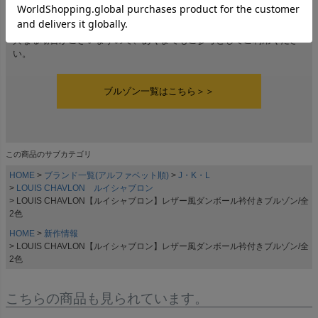
伸縮性-なし 透け感-なし 生地の厚み-普通 裏地-なし
※当店スタッフの個人的な感想になります。お客様により、感じ方等
異なる場合がございますので、あくまでもご参考としてご利用くださ
い。
ブルゾン一覧はこちら＞＞
この商品のサブカテゴリ
HOME
ブランド一覧(アルファベット順)
J・K・L
LOUIS CHAVLON ルイシャブロン
LOUIS CHAVLON【ルイシャブロン】レザー風ダンボール衿付きブルゾン/全
2色
HOME
新作情報
LOUIS CHAVLON【ルイシャブロン】レザー風ダンボール衿付きブルゾン/全
2色
こちらの商品も見られています。