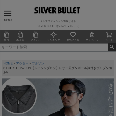
MENU
メンズファッション通販サイト
SILVER BULLET(シルバーバレット)
新作
再入荷
アイテム
ランキング
お気に入り
マイページ
カート
HOME
アウター
ブルゾン
LOUIS CHAVLON【ルイシャブロン】レザー風ダンボール衿付きブルゾン/全
2色