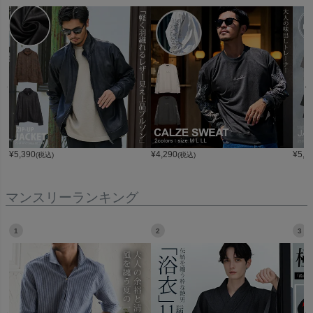
¥
5,390
¥
4,290
¥
5,4
(税込)
(税込)
マンスリーランキング
1
2
3