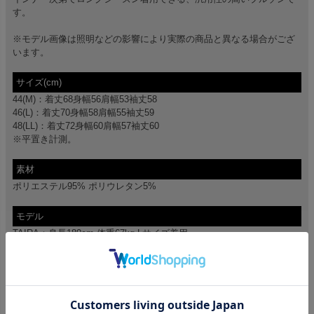
す。
※モデル画像は照明などの影響により実際の商品と異なる場合がござ
います。
サイズ(cm)
44(M)：着丈68身幅56肩幅53袖丈58
46(L)：着丈70身幅58肩幅55袖丈59
48(LL)：着丈72身幅60肩幅57袖丈60
※平置き計測。
素材
ポリエステル95% ポリウレタン5%
モデル
TAIRA：身長180cm 体重67kg Lサイズ着用
カラー展開
カーキブラウン/ブラック
アイテムガイド