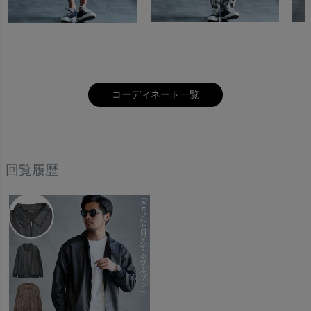
価格
〜
コーディネート一覧
商品タグ
SALE
送料無料
先行予約
メール便
回覧履歴
人気
在庫なし商品
在庫なし商品を表示しない
商品番号/JANコード
並び順
新着順