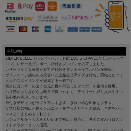
商品説明
SILVER BULLET(シルバーバレット)にLOUIS CHAVLON【ルイシャブ
ロン】レザー風ダンボール衿付きブルゾンが入荷しました。
レザーライクな表情が魅力の衿付きダンボールブルゾンが登場。
ヴィンテージ感のある風合いと上品な光沢を併せ持ち、羽織るだけで
大人のスタイリングが完成する一着です。
素材にはレザーのような見た目を再現したダンボール生地を採用。
ハリ感がありながらも軽量で扱いやすく、デイリーに取り入れやすい
着心地を実現しています。
衿付きデザインがカジュアルすぎず、きれいめな印象をプラス。
リブ仕様の袖口と裾がシルエットをすっきりと引き締め、全体をバラ
ンスよくまとめてくれます。
カジュアルから大人きれいめまで幅広く対応し、季節の変わり目のラ
イトアウターとして活躍。
インナー次第でロングシーズン着用できる、汎用性の高いブルゾンで