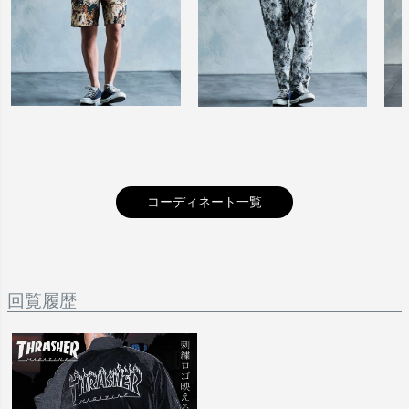
キーワード
価格
〜
コーディネート一覧
商品タグ
SALE
送料無料
先行予約
メール便
回覧履歴
人気
在庫なし商品
在庫なし商品を表示しない
商品番号/JANコード