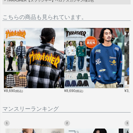
THRASHER【スラッシャー】ベロアスカジャン/全2色
こちらの商品も見られています。
¥
8,690
¥
8,690
¥
3,9
(税込)
(税込)
マンスリーランキング
1
2
3