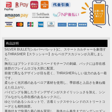
商品説明
SILVER BULLET(シルバーバレット)に、スケートカルチャーを象徴す
るTHRASHER【スラッシャー】からベロアスカジャンが入荷しまし
た。
胸元にはブランドロゴとスペードモチーフの刺繍、バックには存在感
抜群のフレイムロゴを大胆に配置。
前後で異なるデザインが目を惹く、THRASHERらしい迫力のある一着
です。
柔らかく光沢感のあるベロア素材を使用し、季節感と上品さを兼ね備
えた仕上がり。
パイピングを施したラインデザインがスタイリッシュさを加え、シン
プルながらも存在感のあるルックスに。
ゆとりのあるシルエットで、古着ミックスやトレンドのストリートコ
ーデとも相性抜群。
裏地付きで快適な着心地を実現し、秋冬から春先までロングシーズン