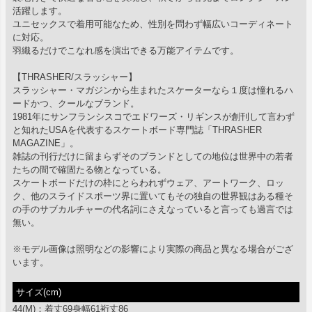
活躍します。
ユニセックスで着用可能なため、性別を問わず幅広いコーディネート
に対応。
羽織るだけでこなれ感を演出できる万能アイテムです。
【THRASHER/スラッシャー】
スラッシャー・マガジンから生まれたスケーターなら１度は憧れるハ
ードかつ、クールなブランド。
1981年にサンフランシスコでエドワーズ・リギンスが創刊して言わず
と知れたUSAを代表するスケートボード専門誌「THRASHER
MAGAZINE」。
雑誌の刊行だけに留まらずそのブランドとしての地位は世界中の若者
たちの間で確固たる物となっている。
スケートボードだけの枠にとらわれずウェア、アートワーク、ロッ
ク、他のスライドスポーツ界に置いてもその独自の世界観はある種そ
の手のサブカルチャーの代名詞にさえなっていると言っても過言では
無い。
※モデル画像は照明などの影響により実際の商品と異なる場合がござ
います。
サイズ(cm)
44(M)：着丈69身幅61裄丈86