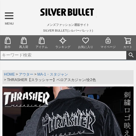
MENU
メンズファッション通販サイト
SILVER BULLET(シルバーバレット)
新作
再入荷
アイテム
ランキング
お気に入り
マイページ
カート
HOME
アウター
MA-1・スタジャン
THRASHER【スラッシャー】ベロアスカジャン/全2色