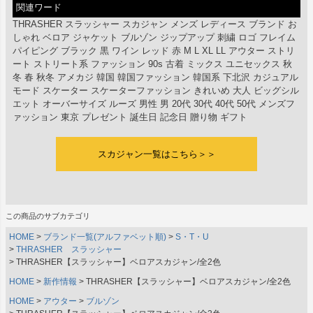
関連ワード
THRASHER スラッシャー スカジャン メンズ レディース ブランド お
しゃれ ベロア ジャケット ブルゾン ジップアップ 刺繍 ロゴ フレイム
パイピング ブラック 黒 ワイン レッド 赤 M L XL LL アウター ストリ
ート ストリート系 ファッション 90s 古着 ミックス ユニセックス 秋
冬 春 秋冬 アメカジ 韓国 韓国ファッション 韓国系 下北沢 カジュアル
モード スケーター スケーターファッション きれいめ 大人 ビッグシル
エット オーバーサイズ ルーズ 男性 男 20代 30代 40代 50代 メンズフ
ァッション 東京 プレゼント 誕生日 記念日 贈り物 ギフト
スカジャン一覧はこちら＞＞
この商品のサブカテゴリ
HOME
ブランド一覧(アルファベット順)
S・T・U
THRASHER スラッシャー
THRASHER【スラッシャー】ベロアスカジャン/全2色
HOME
新作情報
THRASHER【スラッシャー】ベロアスカジャン/全2色
HOME
アウター
ブルゾン