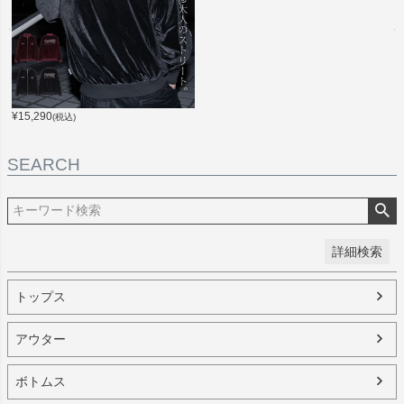
並び順
新着順
登録順
価格が安い順
¥
15,290
(税込)
価格が高い順
優先度順
レビュー順
SEARCH
キーワードヒット順
検索
詳細検索
トップス
アウター
ボトムス