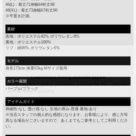
46(L)：着丈71身幅64裄丈88
48(XL)：着丈73身幅67裄丈90
※平置き計測。
素材
表地：ポリエステル92% ポリウレタン8%
裏地：ポリエステル100%
リブ：綿95% ポリウレタン5%
モデル
身長173cm 体重63kg Mサイズ着用
カラー展開
パープル/ブラック
アイテムガイド
伸縮性-なし 透け感-なし 生地の厚み-普通 裏地-あり
※当店スタッフの個人的な感想になります。お客様により、感じ方等
異なる場合がございますので、あくまでもご参考としてご利用くださ
い。