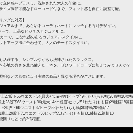
で立体感をプラスし、洗練された大人の印象に。
サイズ調節可能なドローコード付きで、フィット感も自在に調整可能。
リングに対応】
ジュアルまで、あらゆるコーディネートにマッチする万能デザイン。
ァーで、上品なビジネスカジュアルに。
ーカーで、こなれ感のあるカジュアルスタイルに。
ットアップ風に合わせて、大人のモードスタイルに。
も活躍する、シンプルながらも洗練されたスラックス。
き心地の良さを兼ね備えた一本を、ぜひワードローブに加えてみませんか？
照明などの影響により実際の商品と異なる場合がございます。
4股上27股下66ウエスト34(最大+4cm程度)ヒップ49わたり(もも幅)28膝幅18裾幅
6股上28股下68ウエスト36(最大+4cm程度)ヒップ51わたり(もも幅)29膝幅18裾幅
8股上29股下69ウエスト37ヒップ53わたり(もも幅)30膝幅20裾幅17
101股上29股下71ウエスト38ヒップ55わたり(もも幅)31膝幅21裾幅18
腰回りなどは約2倍程度。