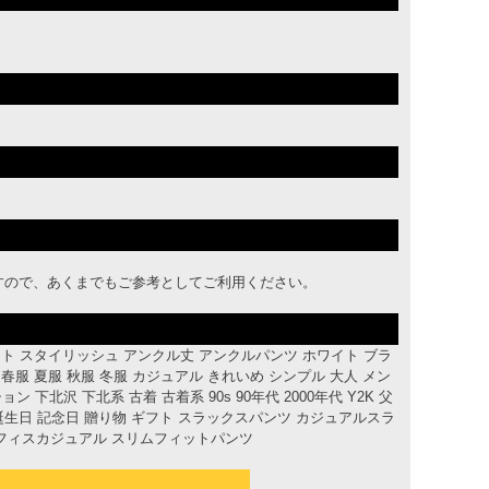
すので、あくまでもご参考としてご利用ください。
イト スタイリッシュ アンクル丈 アンクルパンツ ホワイト ブラ
ランド 春服 夏服 秋服 冬服 カジュアル きれいめ シンプル 大人 メン
沢 下北系 古着 古着系 90s 90年代 2000年代 Y2K 父
 誕生日 記念日 贈り物 ギフト スラックスパンツ カジュアルスラ
フィスカジュアル スリムフィットパンツ