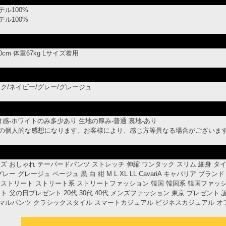
ル100%
ル100%
0cm 体重67kg Lサイズ着用
ク/ネイビー/グレー/グレージュ
ド
け感-ホワイトのみ多少あり 生地の厚み-普通 裏地-あり
の個人的な感想になります。お客様により、感じ方等異なる場合がございま
ズ おしゃれ テーパードパンツ ストレッチ 伸縮 ワンタック スリム 細身 タ
レー グレージュ ベージュ 黒 白 紺 M L XL LL CavariA キャバリア ブ
ストリート ストリート系 ストリートファッション 韓国 韓国系 韓国ファッション 下北
ト 父の日プレゼント 20代 30代 40代 メンズファッション 東京 プレゼント
マルパンツ クラシックスタイル スマートカジュアル ビジネスカジュアル オ