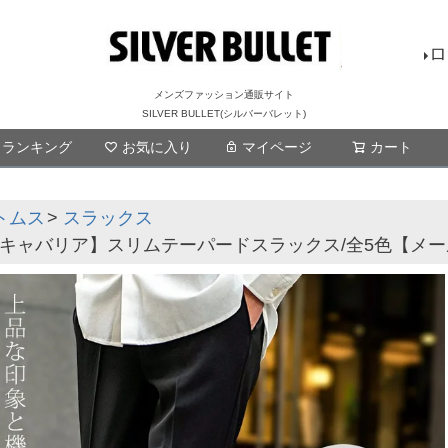
ロ
メンズファッション通販サイト
SILVER BULLET(シルバーバレット)
ランキング
お気に入り
マイページ
検索
カート
トムス
スラックス
iA【キャバリア】スリムテーパードスラックス/全5色【メール便