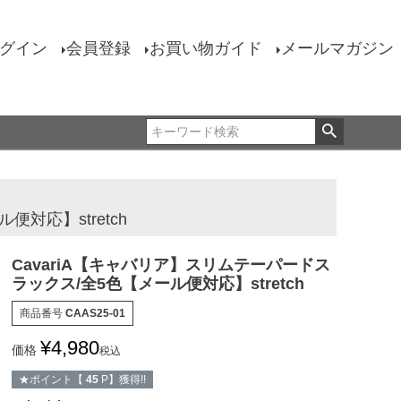
グイン
会員登録
お買い物ガイド
メールマガジン
対応】stretch
CavariA【キャバリア】スリムテーパードス
ラックス/全5色【メール便対応】stretch
商品番号
CAAS25-01
¥
4,980
価格
税込
★ポイント【
45
P】獲得!!