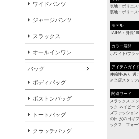
ワイドパンツ
表地：ポリエステ
裏地：ポリエステ
ジャージパンツ
モデル
TAIRA：身長18
スラックス
カラー展開
オールインワン
ホワイト/ブラッ
アイテムガイ
バッグ
伸縮性-あり 透
※当店スタッフ
ボディバッグ
関連ワード
ボストンバッグ
スラックス メン
ック ネイビー グ
ズファッション 
トートバッグ
の日 父の日ギフ
ックス フォー
クラッチバッグ