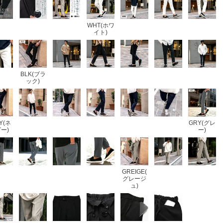
WHT(ホワ
イト)
BLK(ブラ
ック)
Y(ネ
GRY(グレ
ー)
ー)
GREIGE(
グレージ
ュ)