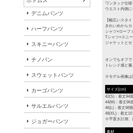
ボトムス
ワンタック仕様
ウエスト内側に
デニムパンツ
【幅広いスタイ
きれいめからカ
ハーフパンツ
シャツ×ローフ
Tシャツ×スニ
ジャケットとセ
スキニーパンツ
チノパン
オンでもオフで
トレンド感と履
スウェットパンツ
※モデル画像は
サイズ(cm)
カーゴパンツ
42(S)：着丈9
44(M)：着丈9
サルエルパンツ
46(L)：着丈9
48(XL)：着丈
※平置き計測、
ジョガーパンツ
素材