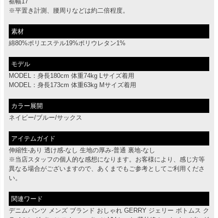
裾幅17
※平置き計測、腰周りなどは約二倍程度。
素材
綿80%ポリエステル19%ポリウレタン1%
モデル
MODEL：身長180cm 体重74kg Lサイズ着用
MODEL：身長173cm 体重63kg Mサイズ着用
カラー展開
ネイビー/ブルー/サックス
アイテムガイド
伸縮性-あり 透け感-なし 生地の厚み-普通 裏地-なし
※当店スタッフの個人的な感想になります。お客様により、感じ方等
異なる場合がございますので、あくまでもご参考としてご利用くださ
い。
関連ワード
デニムパンツ メンズ ブランド おしゃれ GERRY ジェリー ボトムス ク