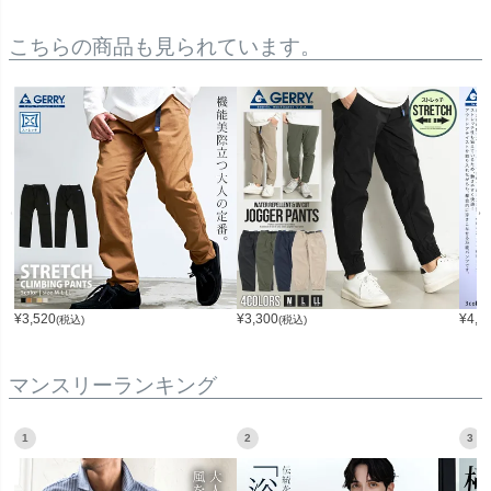
こちらの商品も見られています。
¥
3,520
¥
3,300
¥
4,4
(税込)
(税込)
マンスリーランキング
1
2
3