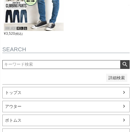
並び順
新着順
登録順
価格が安い順
¥
3,520
(税込)
価格が高い順
優先度順
レビュー順
SEARCH
キーワードヒット順
検索
詳細検索
トップス
アウター
ボトムス