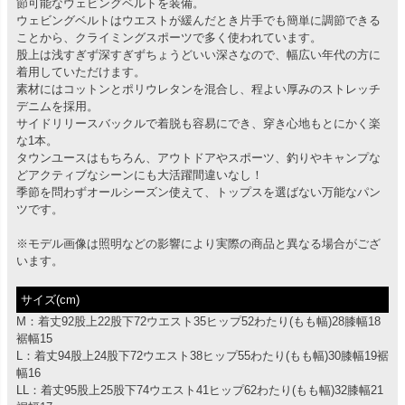
節可能なウェビングベルトを装備。
ウェビングベルトはウエストが緩んだとき片手でも簡単に調節できる
ことから、クライミングスポーツで多く使われています。
股上は浅すぎず深すぎずちょうどいい深さなので、幅広い年代の方に
着用していただけます。
素材にはコットンとポリウレタンを混合し、程よい厚みのストレッチ
デニムを採用。
サイドリリースバックルで着脱も容易にでき、穿き心地もとにかく楽
な1本。
タウンユースはもちろん、アウトドアやスポーツ、釣りやキャンプな
どアクティブなシーンにも大活躍間違いなし！
季節を問わずオールシーズン使えて、トップスを選ばない万能なパン
ツです。
※モデル画像は照明などの影響により実際の商品と異なる場合がござ
います。
サイズ(cm)
M：着丈92股上22股下72ウエスト35ヒップ52わたり(もも幅)28膝幅18
裾幅15
L：着丈94股上24股下72ウエスト38ヒップ55わたり(もも幅)30膝幅19裾
幅16
LL：着丈95股上25股下74ウエスト41ヒップ62わたり(もも幅)32膝幅21