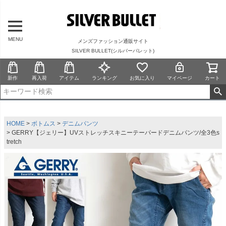
MENU
メンズファッション通販サイト
SILVER BULLET(シルバーバレット)
新作
再入荷
アイテム
ランキング
お気に入り
マイページ
カート
HOME
ボトムス
デニムパンツ
GERRY【ジェリー】UVストレッチスキニーテーパードデニムパンツ/全3色s
tretch