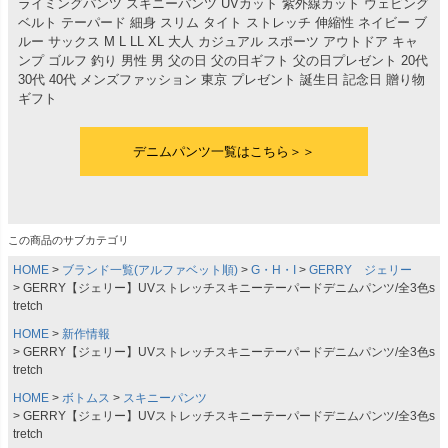
ライミングパンツ スキニーパンツ UVカット 紫外線カット ウェビング
ベルト テーパード 細身 スリム タイト ストレッチ 伸縮性 ネイビー ブ
ルー サックス M L LL XL 大人 カジュアル スポーツ アウトドア キャ
ンプ ゴルフ 釣り 男性 男 父の日 父の日ギフト 父の日プレゼント 20代
30代 40代 メンズファッション 東京 プレゼント 誕生日 記念日 贈り物
ギフト
デニムパンツ一覧はこちら＞＞
この商品のサブカテゴリ
HOME
ブランド一覧(アルファベット順)
G・H・I
GERRY ジェリー
GERRY【ジェリー】UVストレッチスキニーテーパードデニムパンツ/全3色s
tretch
HOME
新作情報
GERRY【ジェリー】UVストレッチスキニーテーパードデニムパンツ/全3色s
tretch
HOME
ボトムス
スキニーパンツ
GERRY【ジェリー】UVストレッチスキニーテーパードデニムパンツ/全3色s
tretch