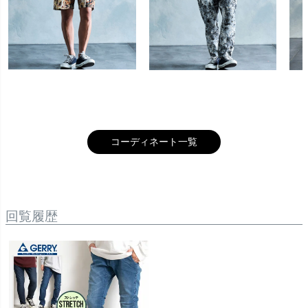
キーワード
価格
〜
コーディネート一覧
商品タグ
SALE
送料無料
先行予約
メール便
回覧履歴
人気
在庫なし商品
在庫なし商品を表示しない
商品番号/JANコード