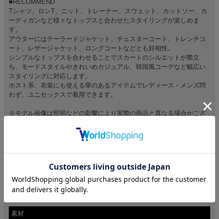
■RECOMMEND
Tシャツ、ロンT、ニット、トレーナー、スウェット、カットソー、カ
ーディガンなど様々なトップスと合わせたスタイリングが楽しめま
す。
アウターにはテーラードジャケット、チェスターコート、トレンチコ
ート、レザージャケット、ロングコートなどとも好相性。
シンプルなトップスを合わせることでスカートのシルエットが際立
ち、モードスタイルやきれいめカジュアル、韓国風コーデなど幅広い
スタイリングに対応します。
ホスト系、衣装にも使える華のあるアイテムでレディース・メンズ問
わず、ユニセックスで着用できます。
※モデル画像は照明などの影響により実際の商品と異なる場合がござ
います。
サイズ(cm)
44(M)：股上33股下69ウエスト37.5ヒップ53.5わたり(もも幅)35.5裾幅
30.5
46(L)：股上33.5股下71.5ウエスト39ヒップ54.5わたり(もも幅)36.5裾幅
30.5
※平置き計測、腰回りなどは約2倍程度。
素材