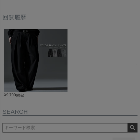
先行予約
メール便
回覧履歴
人気
在庫なし商品
在庫なし商品を表示しない
商品番号/JANコード
並び順
新着順
登録順
価格が安い順
¥
9,790
(税込)
価格が高い順
優先度順
レビュー順
SEARCH
キーワードヒット順
検索